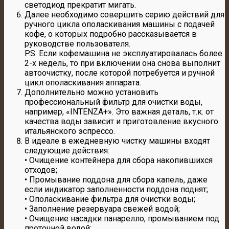
светодиод прекратит мигать.
Далее необходимо совершить серию действий для
ручного цикла ополаскивания машины с подачей
кофе, о которых подробно рассказывается в
руководстве пользователя.
P.S. Если кофемашина не эксплуатировалась более
2-х недель, то при включении она снова выполнит
автоочистку, после которой потребуется и ручной
цикл ополаскивания аппарата.
Дополнительно можно установить
профессиональный фильтр для очистки воды,
например, «INTENZA+». Это важная деталь, т.к. от
качества воды зависит и приготовление вкусного
итальянского эспрессо.
В идеале в ежедневную чистку машины входят
следующие действия:
• Очищение контейнера для сбора накопившихся
отходов;
• Промывание поддона для сбора капель, даже
если индикатор заполненности поддона поднят;
• Ополаскивание фильтра для очистки воды;
• Заполнение резервуара свежей водой;
• Очищение насадки панарелло, промыванием под
проточной водой;