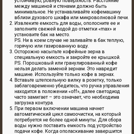
устойчивую, ровную поверхность. Расстояние
между машиной и стенами должно быть
минимальное. Не устанавливайте кофемашину
вблизи духового шкафа или микроволновой печи.
Извлеките емкость для воды, ополосните ее и
заполните свежей водой до отметки «max» и
установите бак на место.
P.S. Ни в коем случае не заливайте в бак теплую,
горячую или газированную воду.
Осторожно насыпьте кофейные зерна в
специальную емкость и закройте ее крышкой.
P.S. Порошковый или гранулированный кофе
нельзя делать заменой зернам. Это навредит
машине. Используйте только кофе в зернах.
Вставьте штепсельную вилку в розетку, только
заблаговременно убедитесь, что ручка управления
находится в положении «off», далее светодиод
часто замигает – это означает, что необходима
загрузка контура.
При первом включении машина начнет
автоматический цикл самоочистки, на который
потребуется не более одной минуты. Для сбора
воды нужно поставить емкость под устройство
подачи кофе. Когда ополаскивание завершится