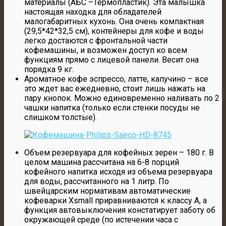
материалы (АБС –Термопластик). Эта малышка
настоящая находка для обладателей
малогабаритных кухонь. Она очень компактная
(29,5*42*32,5 см), контейнеры для кофе и воды
легко достаются с фронтальной части
кофемашины, и возможен доступ ко всем
функциям прямо с лицевой панели. Весит она
порядка 9 кг.
Ароматное кофе эспрессо, латте, капучино – все
это ждет вас ежедневно, стоит лишь нажать на
пару кнопок. Можно единовременно наливать по 2
чашки напитка (только если стенки посуды не
слишком толстые).
Объем резервуара для кофейных зерен – 180 г. В
целом машина рассчитана на 6-8 порций
кофейного напитка исходя из объема резервуара
для воды, рассчитанного на 1 литр. По
швейцарским нормативам автоматические
кофеварки Xsmall приравниваются к классу А, а
функция автовыключения констатирует заботу об
окружающей среде (по истечении часа с