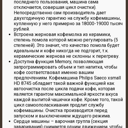
последнего пользования, машина сама
отключается, совершая цикл очистки).
Непосредственно сам производитель дает
двухгодичную гарантию на службу кофемашины,
купленную у него примерно за 18000-19000 тысяч
рублей.
Встроена жерновая кофемолка из керамики,
степень помола которой можно регулировать (5
степеней). Это значит, что качество помола будет
идеальным и кофе никогда не подгорит, т.к.
керамические жернова не склонны к перегреву.
Доступна функция Memory, позволяющая
запрограммировать объем и тип напитка, чтобы
кофе соответствовал именно вашим
предпочтениям. Кофемашина Philips Saeco xsmall
HD 8745 обладает такой важной функцией как
автоочистка после цикла подачи кофе, которая
является гарантом максимальной яркости вкуса
каждой выпитой чашечки кофе. Кроме того, такой
цикл самоополаскивания продлит службу
кофемашины. Очистка производится перед
запуском и выключением ждущего режима.
Сердце машины – варочная группа (секция
заваривания) снимается одним движением, чтобы